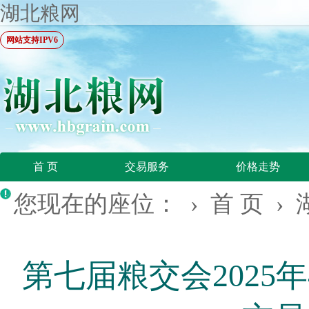
湖北粮网
网站支持IPV6
首 页
交易服务
价格走势
您现在的座位： ›
首 页
›
第七届粮交会2025