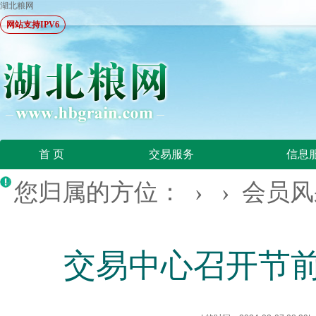
湖北粮网
网站支持IPV6
首 页
交易服务
信息
您归属的方位： › ›
会员风
交易中心召开节