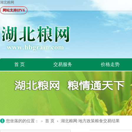
湖北粮网
网站支持IPV6
首 页
交易服务
价格走势
您坐落的的位置： ›
首 页
›
湖北粮网:地方政策粮食交易结果