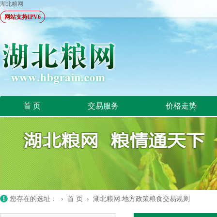
湖北粮网
网站支持IPV6
首 页
交易服务
价格走势
您存在的选址： ›
首 页
›
湖北粮网:地方政策粮食交易规则